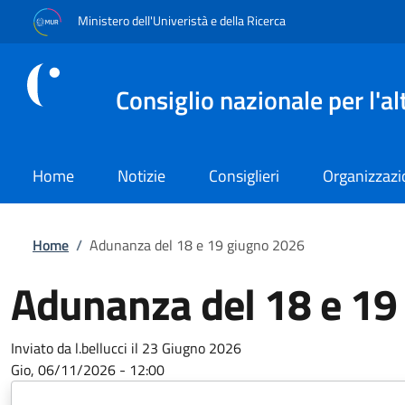
Salta al contenuto principale
Skip to footer content
Ministero dell'Univeristà e della Ricerca
Consiglio nazionale per l'a
Home
Notizie
Consiglieri
Organizzaz
Briciole di pane
Home
/
Adunanza del 18 e 19 giugno 2026
Adunanza del 18 e 19
Inviato da
l.bellucci
il 23 Giugno 2026
Gio, 06/11/2026 - 12:00