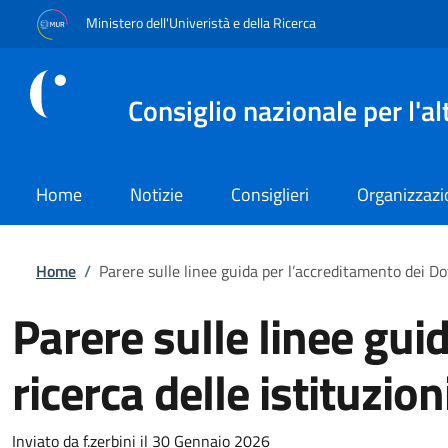
Salta al contenuto principale
Skip to footer content
Ministero dell'Univeristà e della Ricerca
Consiglio nazionale per l'a
Home
Notizie
Consiglieri
Organizzaz
Briciole di pane
Home
/
Parere sulle linee guida per l’accreditamento dei Dot
Parere sulle linee gui
ricerca delle istituzi
Inviato da
f.zerbini
il 30 Gennaio 2026