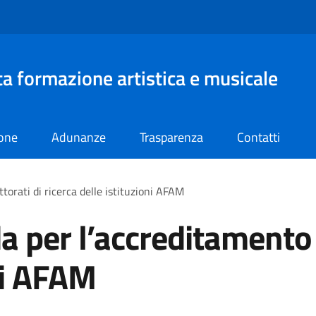
lta formazione artistica e musicale
ione
Adunanze
Trasparenza
Contatti
torati di ricerca delle istituzioni AFAM
da per l’accreditamento 
oni AFAM